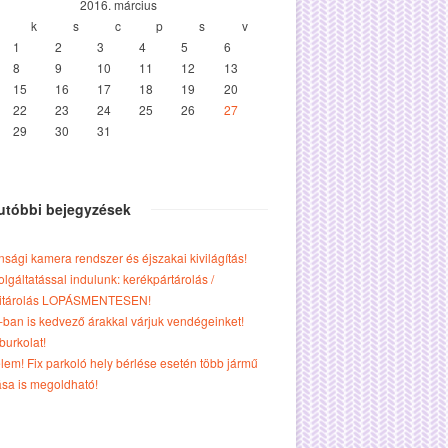
2016. március
k
s
c
p
s
v
1
2
3
4
5
6
8
9
10
11
12
13
15
16
17
18
19
20
22
23
24
25
26
27
29
30
31
utóbbi bejegyzések
nsági kamera rendszer és éjszakai kivilágítás!
olgáltatással indulunk: kerékpártárolás /
klitárolás LOPÁSMENTESEN!
ban is kedvező árakkal várjuk vendégeinket!
burkolat!
lem! Fix parkoló hely bérlése esetén több jármű
ása is megoldható!