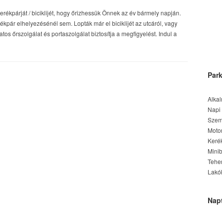
erékpárját / biciklijét, hogy őrizhessük Önnek az év bármely napján.
ár elhelyezésénél sem. Lopták már el biciklijét az utcáról, vagy
tos őrszolgálat és portaszolgálat biztosítja a megfigyelést. Indul a
Park
Alkal
Napi 
Szemé
Motor
Kerék
Minib
Teher
Lakók
Nap