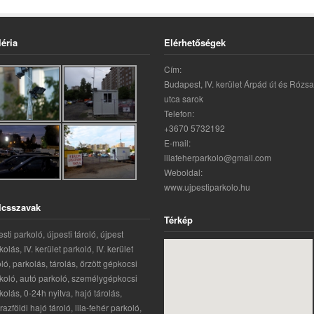
léria
Elérhetőségek
Cím:
Budapest, IV. kerület Árpád út és Rózsa
utca sarok
Telefon:
+3670 5732192
E-mail:
lilafeherparkolo@gmail.com
Weboldal:
www.ujpestiparkolo.hu
lcsszavak
Térkép
esti parkoló, újpesti tároló, újpest
kolás, IV. kerület parkoló, IV. kerület
oló, parkolás, tárolás, őrzött gépkocsi
koló, autó parkoló, személygépkocsi
kolás, 0-24h nyitva, hajó tárolás,
razföldi hajó tároló, lila-fehér parkoló,