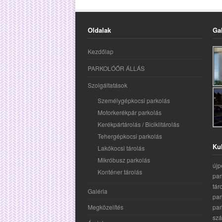
Oldalak
Ga
Kezdőlap
PARKOLÓŐR ÁLLÁS
Szolgáltatások
Személygépkocsi parkolás
Motorkerékpár parkolás
Kerékpártárolás / Biciklitárolás
Tehergépkocsi parkolás
Ku
Lakókocsi tárolás
Mikróbusz parkolás
újp
Konténer tárolás
par
tár
Galéria
par
Megközelítés
par
szá