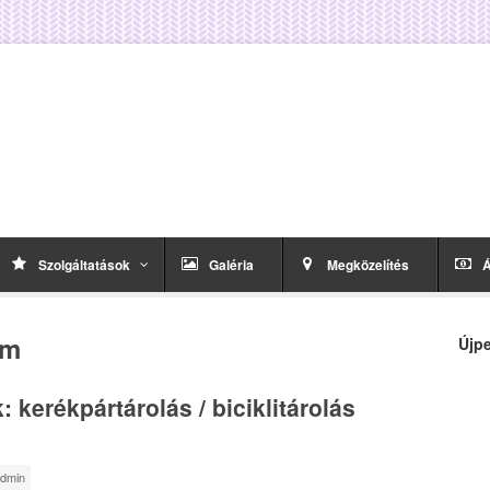
Szolgáltatások
Galéria
Megközelítés
Á
um
Újpe
: kerékpártárolás / biciklitárolás
dmin