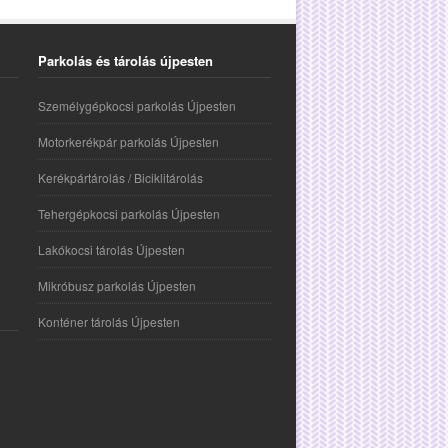
Parkolás és tárolás újpesten
Személygépkocsi parkolás Újpesten
Motorkerékpár parkolás Újpesten
Kerékpártárolás / Biciklitárolás
Tehergépkocsi parkolás Újpesten
Lakókocsi tárolás Újpesten
Mikróbusz parkolás Újpesten
Konténer tárolás Újpesten