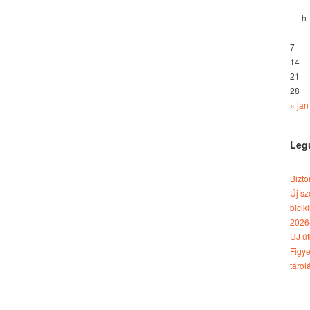
h
7
14
21
28
« jan
Leg
Bizto
Új sz
bici
2026-
ÚJ út
Figye
tárol