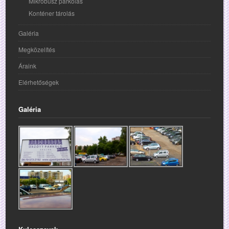
Mikróbusz parkolás
Konténer tárolás
Galéria
Megközelítés
Áraink
Elérhetőségek
Galéria