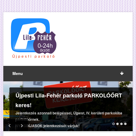
Menu
Újpesti Lila-Fehér parkoló PARKOLÓŐRT
keres!
Jelentkezés azonnali belépéssel, Újpest, IV. kerületi parkolóba
parkolóőrnek.
NYUGDÍJASOK jelentkezését várjuk!