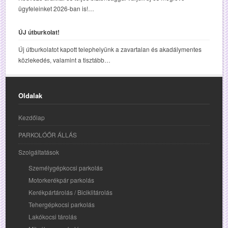
ügyfeleinket 2026-ban is!…
ÚJ útburkolat!
Új útburkolatot kapott telephelyünk a zavartalan és akadálymentes
közlekedés, valamint a tisztább…
Oldalak
Kezdőlap
PARKOLÓŐR ÁLLÁS
Szolgáltatások
Személygépkocsi parkolás
Motorkerékpár parkolás
Kerékpártárolás / Biciklitárolás
Tehergépkocsi parkolás
Lakókocsi tárolás