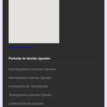
Nagyobb térképre váltás
Parkolás és tárolás újpesten
Személygépkocsi parkolás Újpesten
Motorkerékpár parkolás Újpesten
Kerékpártárolás / Biciklitárolás
Tehergépkocsi parkolás Újpesten
Lakókocsi tárolás Újpesten