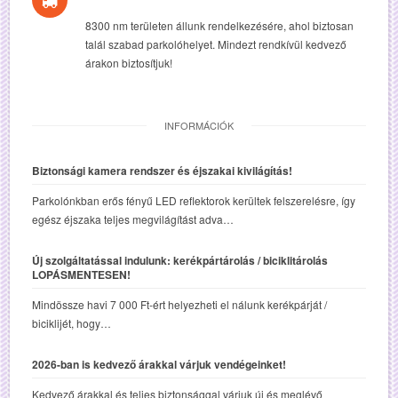
8300 nm területen állunk rendelkezésére, ahol biztosan
talál szabad parkolóhelyet. Mindezt rendkívül kedvező
árakon biztosítjuk!
INFORMÁCIÓK
Biztonsági kamera rendszer és éjszakai kivilágítás!
Parkolónkban erős fényű LED reflektorok kerültek felszerelésre, így
egész éjszaka teljes megvilágítást adva…
Új szolgáltatással indulunk: kerékpártárolás / biciklitárolás
LOPÁSMENTESEN!
Mindössze havi 7 000 Ft-ért helyezheti el nálunk kerékpárját /
biciklijét, hogy…
2026-ban is kedvező árakkal várjuk vendégeinket!
Kedvező árakkal és teljes biztonsággal várjuk új és meglévő