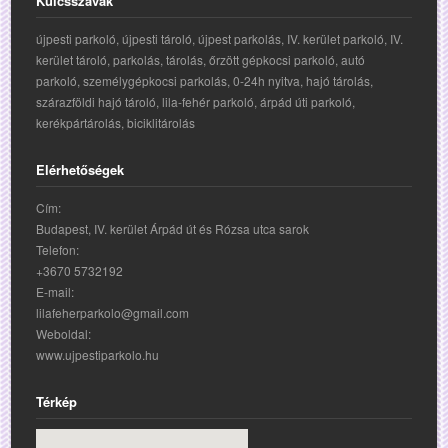
Kulcsszavak
újpesti parkoló, újpesti tároló, újpest parkolás, IV. kerület parkoló, IV.
kerület tároló, parkolás, tárolás, őrzött gépkocsi parkoló, autó
parkoló, személygépkocsi parkolás, 0-24h nyitva, hajó tárolás,
szárazföldi hajó tároló, lila-fehér parkoló, árpád úti parkoló,
kerékpártárolás, biciklitárolás
Elérhetőségek
Cím:
Budapest, IV. kerület Árpád út és Rózsa utca sarok
Telefon:
+3670 5732192
E-mail:
lilafeherparkolo@gmail.com
Weboldal:
www.ujpestiparkolo.hu
Térkép