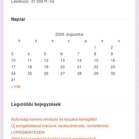
Lakókocsi - 21 000 Ft / hó
Naptár
2026. augusztus
h
k
s
c
p
s
v
1
2
3
4
5
6
7
8
9
10
11
12
13
14
15
16
17
18
19
20
21
22
23
24
25
26
27
28
29
30
31
« már
Legutóbbi bejegyzések
Biztonsági kamera rendszer és éjszakai kivilágítás!
Új szolgáltatással indulunk: kerékpártárolás / biciklitárolás
LOPÁSMENTESEN!
2026-ban is kedvező árakkal várjuk vendégeinket!