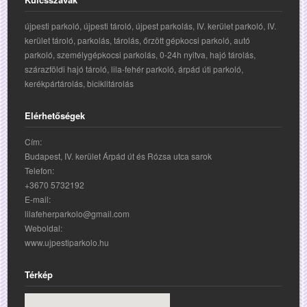
újpesti parkoló, újpesti tároló, újpest parkolás, IV. kerület parkoló, IV.
kerület tároló, parkolás, tárolás, őrzött gépkocsi parkoló, autó
parkoló, személygépkocsi parkolás, 0-24h nyitva, hajó tárolás,
szárazföldi hajó tároló, lila-fehér parkoló, árpád úti parkoló,
kerékpártárolás, biciklitárolás
Elérhetőségek
Cím:
Budapest, IV. kerület Árpád út és Rózsa utca sarok
Telefon:
+3670 5732192
E-mail:
lilafeherparkolo@gmail.com
Weboldal:
www.ujpestiparkolo.hu
Térkép