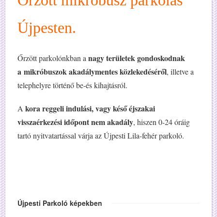
Őrzött mikróbusz parkolás
Újpesten.
nagy területek gondoskodnak
Őrzött parkolónkban a
a mikróbuszok akadálymentes közlekedéséről
,
illetve a
telephelyre történő be-és kihajtásról.
kora reggeli indulási, vagy késő éjszakai
A
visszaérkezési időpont nem akadály
, hiszen 0-24 óráig
tartó
nyitvatartással várja az Újpesti Lila-fehér parkoló.
Újpesti Parkoló képekben