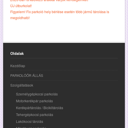
ÚJ útburkolat!
Figyelem! Fix parkoló hely bérlése esetén több jármű tárolása is
megoldható!
Oldalak
Kezdőlap
PARKOLÓŐR ÁLLÁS
Szolgáltatások
Személygépkocsi parkolás
Motorkerékpár parkolás
Kerékpártárolás / Biciklitárolás
Tehergépkocsi parkolás
Lakókocsi tárolás