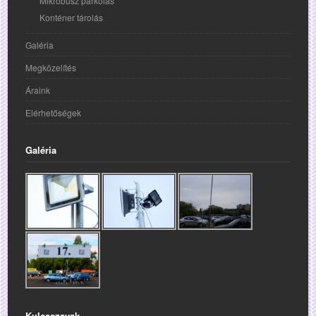
Mikróbusz parkolás
Konténer tárolás
Galéria
Megközelítés
Áraink
Elérhetőségek
Galéria
Kulcsszavak