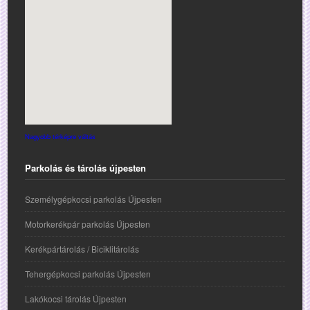
Nagyobb térképre váltás
Parkolás és tárolás újpesten
Személygépkocsi parkolás Újpesten
Motorkerékpár parkolás Újpesten
Kerékpártárolás / Biciklitárolás
Tehergépkocsi parkolás Újpesten
Lakókocsi tárolás Újpesten