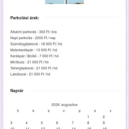
Parkolási árak:
Alkalmi parkolás - 300 Ft / óra
Napi parkolás - 2000 Ft / nap
Személygépkocsi - 18 000 Ft / hó
Motorkerékpár - 13 000 Ft / hó
Kerékpár / Bicikli - 7 000 Ft / hó
Minibusz - 21 000 Ft / hó
Tehergépkocsi - 21 000 Ft / hó
Lakókocsi - 21 000 Ft / hó
Naptár
2026. augusztus
h
k
s
c
p
s
v
1
2
3
4
5
6
7
8
9
10
11
12
13
14
15
16