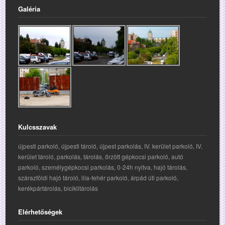
Galéria
Kulcsszavak
újpesti parkoló, újpesti tároló, újpest parkolás, IV. kerület parkoló, IV.
kerület tároló, parkolás, tárolás, őrzött gépkocsi parkoló, autó
parkoló, személygépkocsi parkolás, 0-24h nyitva, hajó tárolás,
szárazföldi hajó tároló, lila-fehér parkoló, árpád úti parkoló,
kerékpártárolás, biciklitárolás
Elérhetőségek