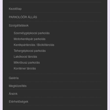
Kezdőlap
PARKOLÓŐR ÁLLÁS
Szolgáltatások
Személygépkocsi parkolás
Motorkerékpár parkolás
Kerékpártárolás / Biciklitárolás
Tehergépkocsi parkolás
Lakókocsi tárolás
Mikróbusz parkolás
Konténer tárolás
Galéria
Megközelítés
Áraink
Elérhetőségek