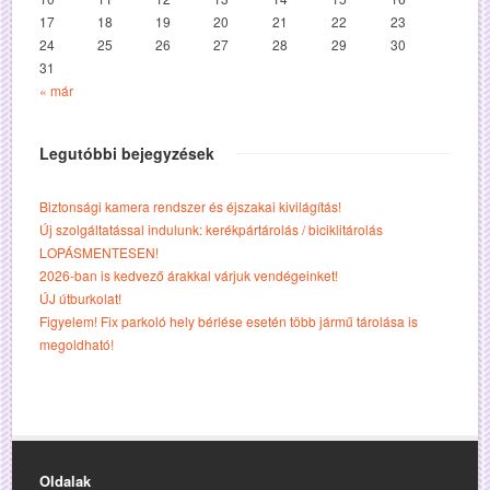
17
18
19
20
21
22
23
24
25
26
27
28
29
30
31
« már
Legutóbbi bejegyzések
Biztonsági kamera rendszer és éjszakai kivilágítás!
Új szolgáltatással indulunk: kerékpártárolás / biciklitárolás
LOPÁSMENTESEN!
2026-ban is kedvező árakkal várjuk vendégeinket!
ÚJ útburkolat!
Figyelem! Fix parkoló hely bérlése esetén több jármű tárolása is
megoldható!
Oldalak