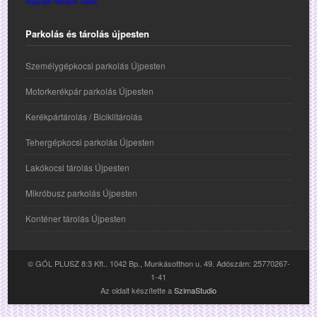
Nagyobb térképre váltás
Parkolás és tárolás újpesten
Személygépkocsi parkolás Újpesten
Motorkerékpár parkolás Újpesten
Kerékpártárolás / Biciklitárolás
Tehergépkocsi parkolás Újpesten
Lakókocsi tárolás Újpesten
Mikróbusz parkolás Újpesten
Konténer tárolás Újpesten
© GÓL PLUSZ 8:3 Kft.. 1042 Bp., Munkásotthon u. 49. Adószám: 25770267-
1-41
Az oldalt készítette a
SzimaStudio