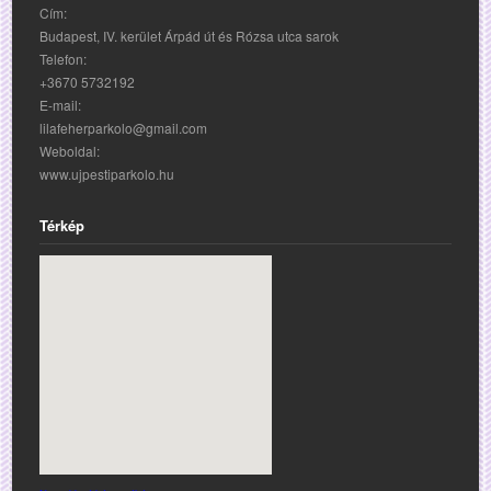
Cím:
Budapest, IV. kerület Árpád út és Rózsa utca sarok
Telefon:
+3670 5732192
E-mail:
lilafeherparkolo@gmail.com
Weboldal:
www.ujpestiparkolo.hu
Térkép